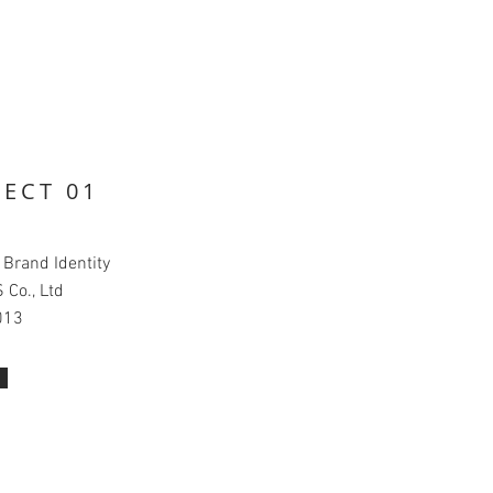
JECT 01
: Brand Identity
S Co., Ltd
013